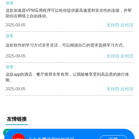
游客
这款加速器VPM应用程序可以给你提供最高速度和安全性的连接，并帮
助你在网络上自由移动。
2025-09-05
支持
[0]
反对
[0]
游客
这款软件的学习方式非常灵活，可以根据自己的需求选择学习方式。
2025-09-05
支持
[0]
反对
[0]
游客
这款app的酒店、餐厅推荐非常有用，让我能够享受到高品质的旅行体
验。
2025-09-05
支持
[0]
反对
[0]
友情链接
网站地图