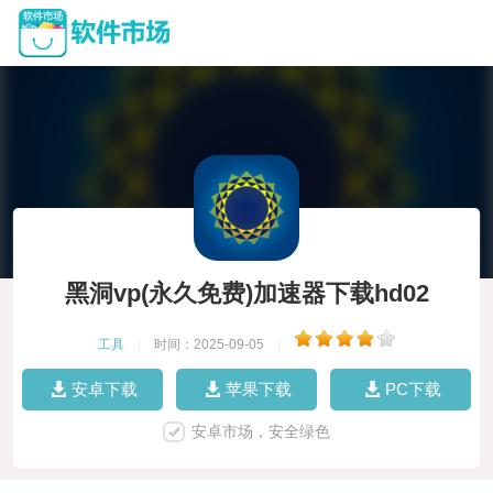
黑洞vp(永久免费)加速器下载hd02
工具
|
时间：2025-09-05
|
安卓下载
苹果下载
PC下载
安卓市场，安全绿色