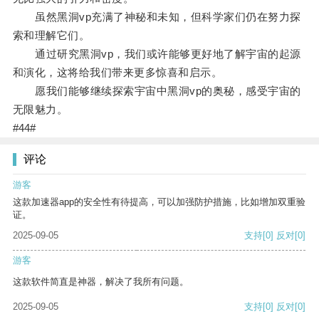
虽然黑洞vp充满了神秘和未知，但科学家们仍在努力探
索和理解它们。
通过研究黑洞vp，我们或许能够更好地了解宇宙的起源
和演化，这将给我们带来更多惊喜和启示。
愿我们能够继续探索宇宙中黑洞vp的奥秘，感受宇宙的
无限魅力。
#44#
评论
游客
这款加速器app的安全性有待提高，可以加强防护措施，比如增加双重验
证。
2025-09-05
支持
[0]
反对
[0]
游客
这款软件简直是神器，解决了我所有问题。
2025-09-05
支持
[0]
反对
[0]