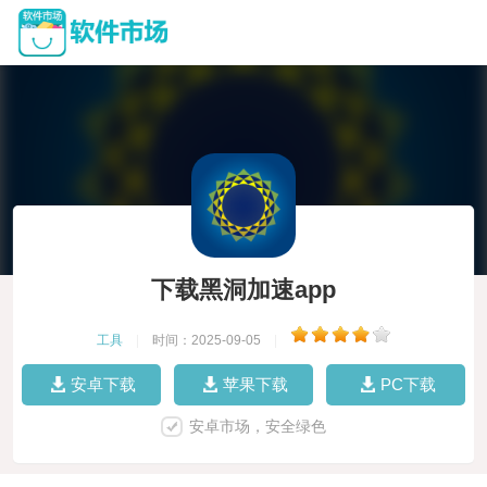
下载黑洞加速app
工具
|
时间：2025-09-05
|
安卓下载
苹果下载
PC下载
安卓市场，安全绿色