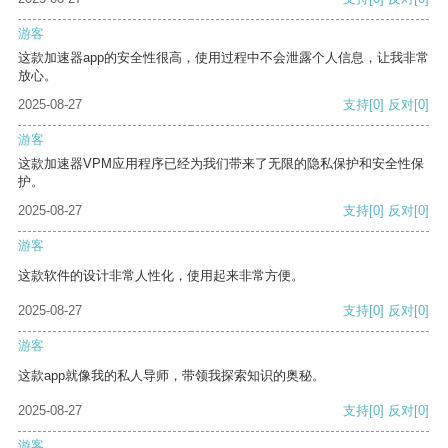
游客
这款加速器app的安全性很高，使用过程中不会泄露个人信息，让我非常
放心。
2025-08-27
支持
[0]
反对
[0]
游客
这款加速器VPM应用程序已经为我们带来了无限的隐私保护和安全性保
护。
2025-08-27
支持
[0]
反对
[0]
游客
这款软件的设计非常人性化，使用起来非常方便。
2025-08-27
支持
[0]
反对
[0]
游客
这款app就像我的私人导师，带领我探索知识的奥秘。
2025-08-27
支持
[0]
反对
[0]
游客