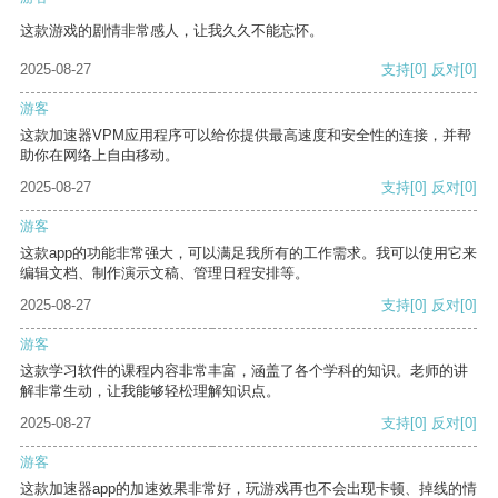
这款游戏的剧情非常感人，让我久久不能忘怀。
2025-08-27
支持
[0]
反对
[0]
游客
这款加速器VPM应用程序可以给你提供最高速度和安全性的连接，并帮
助你在网络上自由移动。
2025-08-27
支持
[0]
反对
[0]
游客
这款app的功能非常强大，可以满足我所有的工作需求。我可以使用它来
编辑文档、制作演示文稿、管理日程安排等。
2025-08-27
支持
[0]
反对
[0]
游客
这款学习软件的课程内容非常丰富，涵盖了各个学科的知识。老师的讲
解非常生动，让我能够轻松理解知识点。
2025-08-27
支持
[0]
反对
[0]
游客
这款加速器app的加速效果非常好，玩游戏再也不会出现卡顿、掉线的情