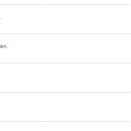
。
悉操作。