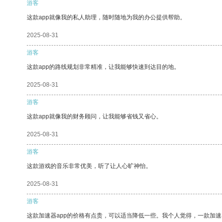
游客
这款app就像我的私人助理，随时随地为我的办公提供帮助。
2025-08-31
游客
这款app的路线规划非常精准，让我能够快速到达目的地。
2025-08-31
游客
这款app就像我的财务顾问，让我能够省钱又省心。
2025-08-31
游客
这款游戏的音乐非常优美，听了让人心旷神怡。
2025-08-31
游客
这款加速器app的价格有点贵，可以适当降低一些。我个人觉得，一款加速