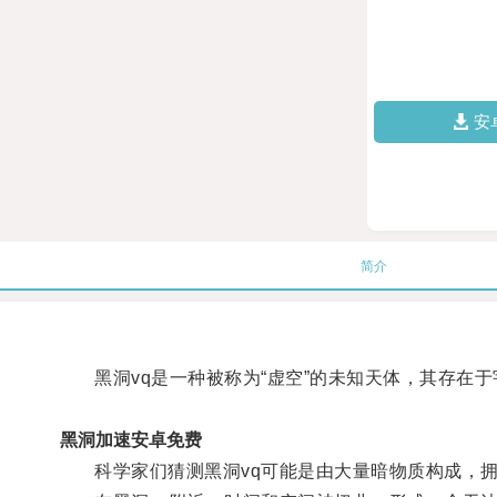
安
简介
黑洞vq是一种被称为“虚空”的未知天体，其存在于
黑洞加速安卓免费
科学家们猜测黑洞vq可能是由大量暗物质构成，拥