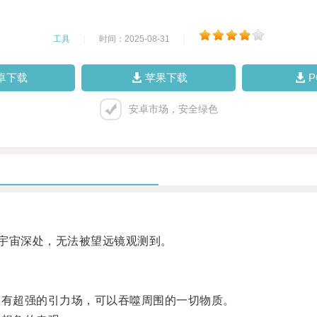
工具
|
时间：2025-08-31
|
卓下载
苹果下载
安卓市场，安全绿色
宇宙深处，无法被望远镜观测到。
有超强的引力场，可以吞噬周围的一切物质。