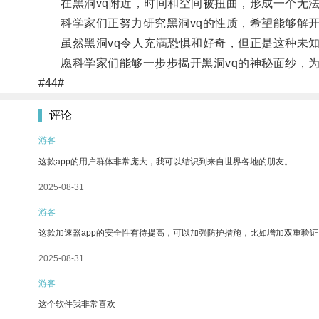
在黑洞vq附近，时间和空间被扭曲，形成一个无法
科学家们正努力研究黑洞vq的性质，希望能够解开
虽然黑洞vq令人充满恐惧和好奇，但正是这种未知
愿科学家们能够一步步揭开黑洞vq的神秘面纱，为
#44#
评论
游客
这款app的用户群体非常庞大，我可以结识到来自世界各地的朋友。
2025-08-31
游客
这款加速器app的安全性有待提高，可以加强防护措施，比如增加双重验证
2025-08-31
游客
这个软件我非常喜欢