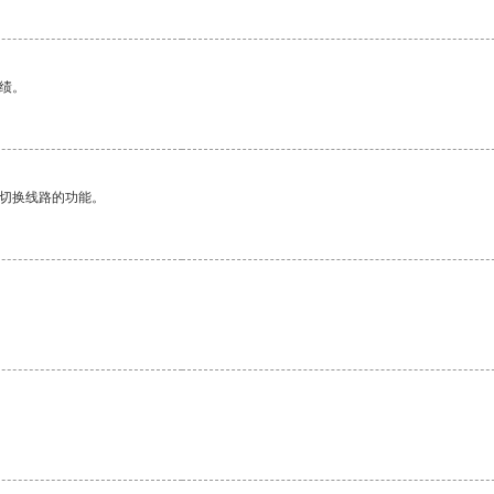
绩。
动切换线路的功能。