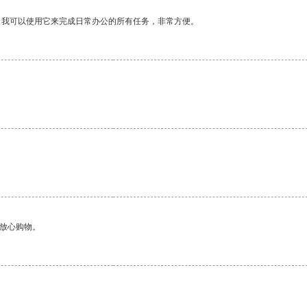
。我可以使用它来完成日常办公的所有任务，非常方便。
够放心购物。