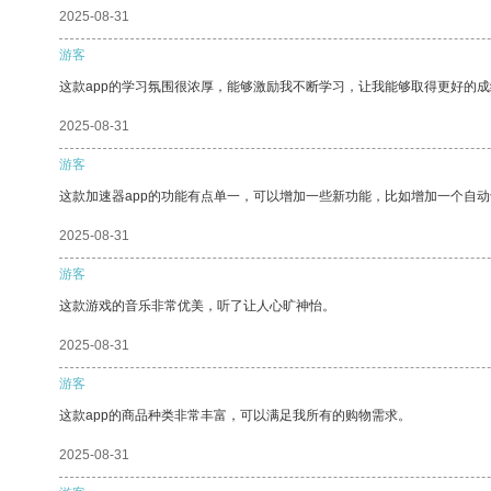
2025-08-31
游客
这款app的学习氛围很浓厚，能够激励我不断学习，让我能够取得更好的成
2025-08-31
游客
这款加速器app的功能有点单一，可以增加一些新功能，比如增加一个自
2025-08-31
游客
这款游戏的音乐非常优美，听了让人心旷神怡。
2025-08-31
游客
这款app的商品种类非常丰富，可以满足我所有的购物需求。
2025-08-31